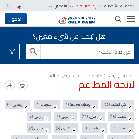
الخدمات الشخصية
إدارة الثروات
الأعمال
E
تغيير التصفّح
الدخول
هل تبحث عن شيء معين؟
الصفحة الرئيسية
الخاصّة
مكافآت
عروض المطاعم
لائحة المطاعم
كل الفئات (92)
وجبات سريعة (1)
حلويات (4)
إيطالي (4)
كافيه (16)
اخرى (41)
عربى (1)
إيراني (2)
لبناني (2)
عالمي (8)
هندي (4)
ياباني (2)