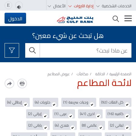
الخدمات الشخصية
إدارة الثروات
الأعمال
E
تغيير التصفّح
الدخول
هل تبحث عن شيء معين؟
الصفحة الرئيسية
الخاصّة
مكافآت
عروض المطاعم
لائحة المطاعم
كل الفئات (92)
وجبات سريعة (1)
حلويات (4)
إيطالي (4)
كافيه (16)
اخرى (41)
عربى (1)
إيراني (2)
لبناني (2)
عالمي (8)
هندي (4)
ياباني (2)