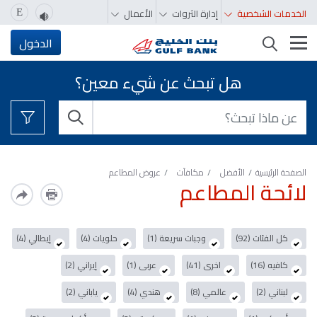
الخدمات الشخصية
إدارة الثروات
الأعمال
E
تغيير التصفّح
الدخول
هل تبحث عن شيء معين؟
الصفحة الرئيسية
الأفضل
مكافآت
عروض المطاعم
لائحة المطاعم
كل الفئات (92)
وجبات سريعة (1)
حلويات (4)
إيطالي (4)
كافيه (16)
اخرى (41)
عربى (1)
إيراني (2)
لبناني (2)
عالمي (8)
هندي (4)
ياباني (2)