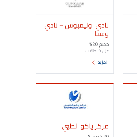
نادي اوليمبوس – نادي
وسبا
خصم 20%
على 9 بطاقات
المزيد
مركز ياكو الطبي
20 خصم %