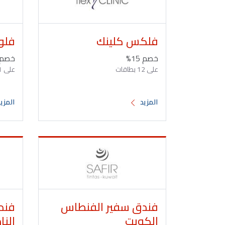
فلكس كلينك
فلو
خصم 15%
خصم 15
على 12 بطاقات
على 11 بطاقات
المزيد
المزي
فندق سفير الفنطاس
فند
الكويت
الن