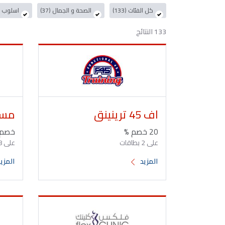
كل الفئات (133)
الصحة و الجمال (37)
اسلوب الح
133 النتائج
اف 45 ترينينق
مسط
20 خصم %
خصم 10
على 2 بطاقات
على 8 بطاقات
المزيد
المزي