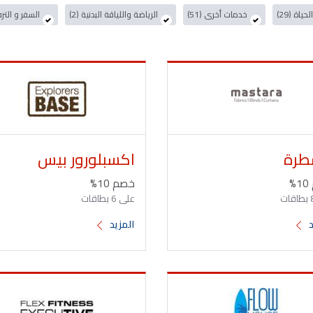
ياة (29)
خدمات أخرى (51)
الرياضة واللياقة البدنية (2)
السفر و الترفيه
رة
اكسبلورور بيس
%
خصم 10%
على 6 بطاقات
د
المزيد