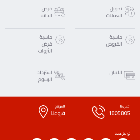
تحويل
فرص
العملات
الدانة
حاسبة
حاسبة
القروض
قرض
الثروات
الآيبان
استرداد
الرسوم
اتصل بنا
الموقع
1805805
فروعنا
تواصل معنا