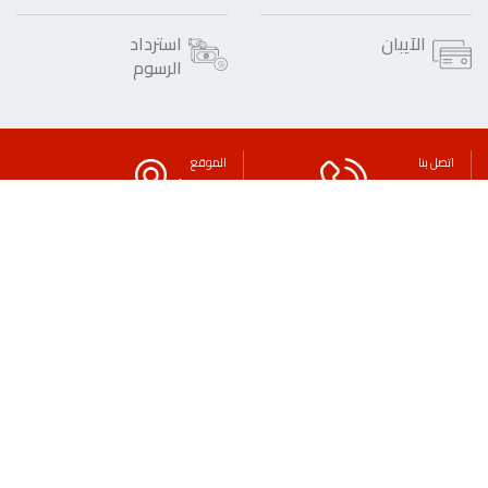
الآيبان
استرداد
الرسوم
اتصل بنا
الموقع
1805805
فروعنا
تواصل معنا
حقوق النشر
حقوق الغير
سياسة الخصوصية
بيان قانوني
لائحة الرسوم والعمولات
التوعية المصرفية والمالية
الاقتراحات
اتصل بنا
الأسئلة الشائعة
طلب شهادة