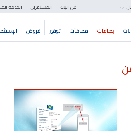
ال
عن البنك
المستثمرين
الخدمة المب
ات
بطاقات
مكافآت
توفير
قروض
الإستثما
من