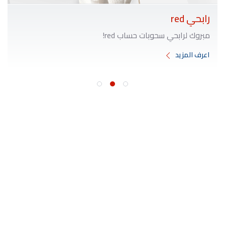
رابحي red
مبروك لرابحي سحوبات حساب red!
اعرف المزيد