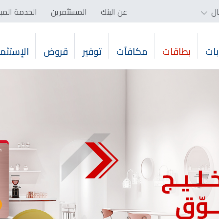
ال
عن البنك
المستثمرين
الخدمة المب
ات
بطاقات
مكافآت
توفير
قروض
الإستثما