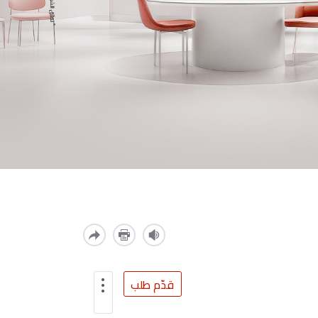
قدّم طلب
قارن
البطاقات