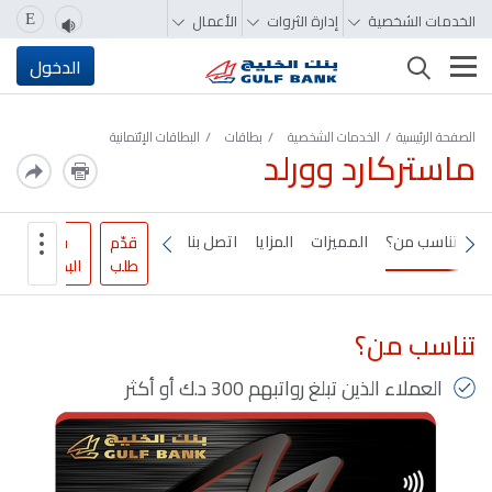
الخدمات الشخصية
إدارة الثروات
الأعمال
E
تغيير التصفّح
الدخول
الصفحة الرئيسية
الخدمات الشخصية
بطاقات
البطاقات الإئتمانية
ماستركارد وورلد
تناسب من؟
المميزات
المزايا
اتصل بنا
قدّم
قارن
طلب
البطاقات
تناسب من؟
العملاء الذين تبلغ رواتبهم 300 د.ك أو أكثر