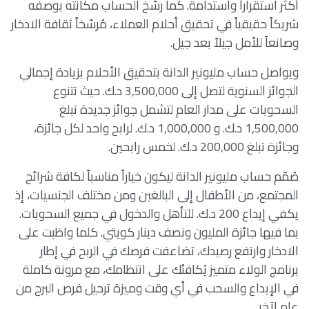
أكثر استقراراً واستدامة. كما رسّخ الحساب مكانته بوصفه
شريكاً حقيقياً في تحقيق أحلام العملاء، مُرسّخاً ثقافة الادخار
وصانعاً للأمل جيلاً بعد جيل.
ويواصل حساب مليونير الدانة بتحقيق الأحلام بزيادة إجمالي
الجوائز السنوية لتصل إلى 3,500,000 د.ك. حيث تتنوع
السحوبات على مدار العام لتشمل جوائز جديدة تبلغ
1,500,000 د.ك. و 1,000,000 د.ك. لرابح واحد لكل جائزة،
وجائزة تبلغ 200,000 د.ك. لخمس رابحين.
صُمّم حساب مليونير الدانة ليكون خياراً مناسباً لكافة شرائح
المجتمع، من الأطفال إلى البالغين ومن مختلف الجنسيات، إذ
يكفي إيداع 200 د.ك. للتأهل والدخول في جميع السحوبات.
بما فيها جائزة المليون ونصف دينار كويتي. كلما واظبت على
الادخار وارتفع رصيدك، تضاعفت فرصك في الربح في إطار
برنامج الولاء متميز يُكافئك على انتظامك، مع مرونة كاملة
في الإيداع والسحب في أي وقت وميزة ترحيل فرص البرح من
عام لآخر.