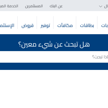
ال
عن البنك
المستثمرين
الخدمة المب
ات
بطاقات
مكافآت
توفير
قروض
الإستثما
هل تبحث عن شيء معين؟