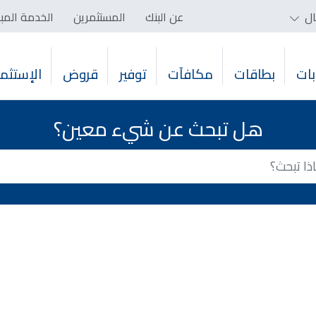
ال
عن البنك
المستثمرين
الخدمة المب
ات
بطاقات
مكافآت
توفير
قروض
الإستثما
هل تبحث عن شيء معين؟