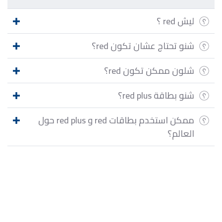
ليش red ؟
شنو تحتاج عشان تكون red؟
شلون ممكن تكون red؟
شنو بطاقة red plus؟
ممكن استخدم بطاقات red و red plus حول
العالم؟