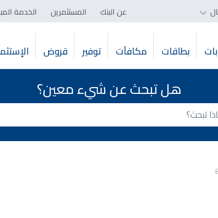
ال
عن البنك
المستثمرين
الخدمة المب
ات
بطاقات
مكافآت
توفير
قروض
الإستثما
هل تبحث عن شيء معين؟